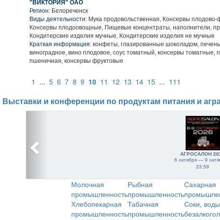
"ВИКТОРИЯ" ОАО
Регион:
Белореченск
Виды деятельности:
Мука продовольственная, Консервы плодово-ф
Консервы плодоовощные, Пищевые концентраты, наполнители, пр
Кондитерские изделия мучные, Кондитерские изделия не мучные
Краткая информация:
конфеты, глазированные шоколадом, печень
виноградное, вино плодовое, соус томатный, консервы томатные, п
пшеничная, консервы фруктовые
1
...
5
6
7
8
9
10
11
12
13
14
15
...
111
Выставки и конференции по продуктам питания и агр
АГРОСАЛОН 20
6 октября — 9 октя
23:59
Молочная
Рыбная
Сахарная
промышленность
промышленность
промышле
Хлебопекарная
Табачная
Соки, воды
промышленность
промышленность
безалкого