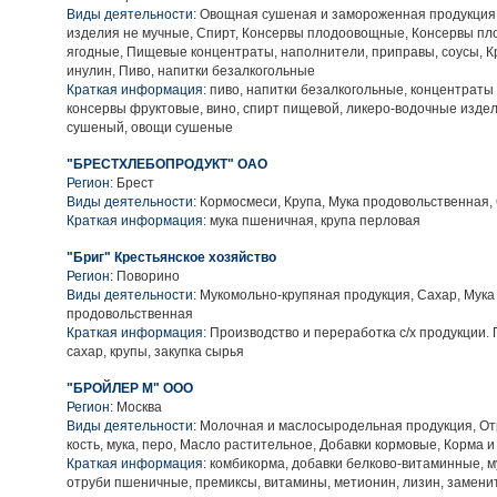
Виды деятельности:
Овощная сушеная и замороженная продукция,
изделия не мучные, Спирт, Консервы плодоовощные, Консервы пл
ягодные, Пищевые концентраты, наполнители, приправы, соусы, Кр
инулин, Пиво, напитки безалкогольные
Краткая информация:
пиво, напитки безалкогольные, концентраты
консервы фруктовые, вино, спирт пищевой, ликеро-водочные изде
сушеный, овощи сушеные
"БРЕСТХЛЕБОПРОДУКТ" ОАО
Регион:
Брест
Виды деятельности:
Кормосмеси, Крупа, Мука продовольственная,
Краткая информация:
мука пшеничная, крупа перловая
"Бриг" Крестьянское хозяйство
Регион:
Поворино
Виды деятельности:
Мукомольно-крупяная продукция, Сахар, Мука
продовольственная
Краткая информация:
Производство и переработка с/х продукции.
сахар, крупы, закупка сырья
"БРОЙЛЕР М" ООО
Регион:
Москва
Виды деятельности:
Молочная и маслосыродельная продукция, Отр
кость, мука, перо, Масло растительное, Добавки кормовые, Корма 
Краткая информация:
комбикорма, добавки белково-витаминные, м
отруби пшеничные, премиксы, витамины, метионин, лизин, замени