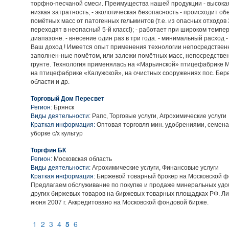
торфно-песчаной смеси. Преимущества нашей продукции - высока
низкая затратность; - экологическая безопасность - происходит о
помётных масс от патогенных гельминтов (т.е. из опасных отходов 
переходят в неопасный 5-й класс!); - работает при широком темпе
диапазоне. - внесение один раз в три года. - минимальный расход
Ваш доход ! Имеется опыт применения технологии непосредственн
заполнен-ные помётом, или залежи помётных масс, непосредствен
грунте. Технология применялась на «Марьинской» птицефабрике М
на птицефабрике «Калужской», на очистных сооружениях пос. Бер
области и др.
Торговый Дом Пересвет
Регион:
Брянск
Виды деятельности:
Рапс, Торговые услуги, Агрохимические услуги
Краткая информация:
Оптовая торговля мин. удобрениями, семенам
уборке с/х культур
Торгфин БК
Регион:
Московская область
Виды деятельности:
Агрохимические услуги, Финансовые услуги
Краткая информация:
Биржевой товарный брокер на Московской ф
Предлагаем обслуживание по покупке и продаже минеральных удо
других биржевых товаров на биржевых товарных площадках РФ. Л
июня 2007 г. Аккредитовано на Московской фондовой бирже.
1
2
3
4
5
6