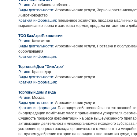
Регион:
Актюбинская область
Виды деятельности:
Агрохимические услуги, Зерно и растениеводс
Животноводство
Краткая информация:
племенное хозяйство, продажа масличных ку
выращивание зерна и заготовка кормов, продажа витаминов и доба
ТОО КазАгроТехнологии
Регион:
Казахстан
Виды деятельности:
Агрохимические услуги, Поставка и обслуживан
оборудования
Краткая информация:
Торговый Дом "ХимАгро"
Регион:
Краснодар
Виды деятельности:
Агрохимические услуги
Краткая информация:
Торговый дом Изида
Регион:
Москва
Виды деятельности:
Агрохимические услуги
Краткая информация:
Благодаря собственной запатентованной те
биодеградации помёт-ных масс с применением ускорителя фермен
Сущность процесса ферментации на базе вышеуказанного препар
активизации деятельности микроорганизмов исходного субстрата,
ускорение процесса распада органического компонента и микробног
по-лучаем удобрение которое на порядок выше таких как гумус, то