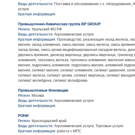
Виды деятельности:
Поставка и обслуживание с.х. оборудования, 
услуги
Краткая информация:
Промышленно-Химическая группа BP GROUP
Регион:
Уральский ФО РФ
Виды деятельности:
Агрохимические услуги
Краткая информация:
Производство, реализация оксид железа, окс
магния, оксид алюминия, окись магния, окись железа, окись кремни
оксид хрома, окись хрома модифицированная оксидом железа, дио
двуокись кремния, диоксид марганца, двуокись марганца, триоксид 
алюминия, трехокись железа, трехокись алюминия, магнезия жжен
магния, гидроокись алюминия, гидроокись магния, алюминий гидрок
магния, силикат магния, силикат алюминия, силикат циркония, сили
силикат железа, силикат хрома, силикат марганца, силикат ванадия
силикат молибдена, силикат вольфрама.
Промышленные Инновации
Регион:
Москва
Виды деятельности:
Агрохимические услуги
Краткая информация:
РОНИ
Регион:
Краснодарский край
Виды деятельности:
Агрохимические услуги, Торговые услуги
Краткая информация:
работа с МПС