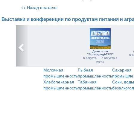
<< Назад в каталог
Выставки и конференции по продуктам питания и агр
День поля
"ВолгоградАГРО"
6 о
6 августа — 7 августа в
23:59
Молочная
Рыбная
Сахарная
промышленность
промышленность
промышле
Хлебопекарная
Табачная
Соки, воды
промышленность
промышленность
безалкого