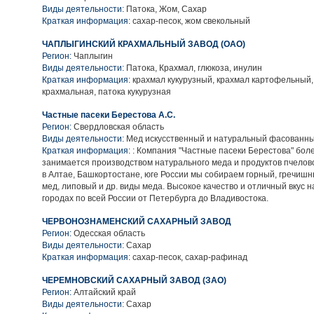
Виды деятельности:
Патока, Жом, Сахар
Краткая информация:
сахар-песок, жом свекольный
ЧАПЛЫГИНСКИЙ КРАХМАЛЬНЫЙ ЗАВОД (ОАО)
Регион:
Чаплыгин
Виды деятельности:
Патока, Крахмал, глюкоза, инулин
Краткая информация:
крахмал кукурузный, крахмал картофельный,
крахмальная, патока кукурузная
Частные пасеки Берестова А.С.
Регион:
Свердловская область
Виды деятельности:
Мед искусственный и натуральный фасованн
Краткая информация:
: Компания "Частные пасеки Берестова" боле
занимается производством натурального меда и продуктов пчелово
в Алтае, Башкортостане, юге России мы собираем горный, гречиш
мед, липовый и др. виды меда. Высокое качество и отличный вкус 
городах по всей России от Петербурга до Владивостока.
ЧЕРВОНОЗНАМЕНСКИЙ САХАРНЫЙ ЗАВОД
Регион:
Одесская область
Виды деятельности:
Сахар
Краткая информация:
сахар-песок, сахар-рафинад
ЧЕРЕМНОВСКИЙ САХАРНЫЙ ЗАВОД (ЗАО)
Регион:
Алтайский край
Виды деятельности:
Сахар