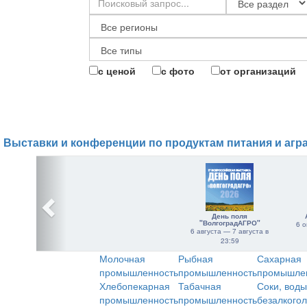
с ценой
с фото
от организаций
Выставки и конференции по продуктам питания и агр
День поля
"ВолгоградАГРО"
6 о
6 августа — 7 августа в
23:59
Молочная
Рыбная
Сахарная
промышленность
промышленность
промышле
Хлебопекарная
Табачная
Соки, воды
промышленность
промышленность
безалкого