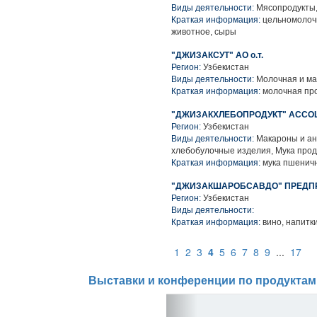
Виды деятельности:
Мясопродукты,
Краткая информация:
цельномолочн
животное, сыры
"ДЖИЗАКСУТ" АО о.т.
Регион:
Узбекистан
Виды деятельности:
Молочная и ма
Краткая информация:
молочная прод
"ДЖИЗАКХЛЕБОПРОДУКТ" АССО
Регион:
Узбекистан
Виды деятельности:
Макароны и ан
хлебобулочные изделия, Мука про
Краткая информация:
мука пшеничн
"ДЖИЗАКШАРОБСАВДО" ПРЕДП
Регион:
Узбекистан
Виды деятельности:
Краткая информация:
вино, напитк
1
2
3
4
5
6
7
8
9
...
17
Выставки и конференции по продуктам