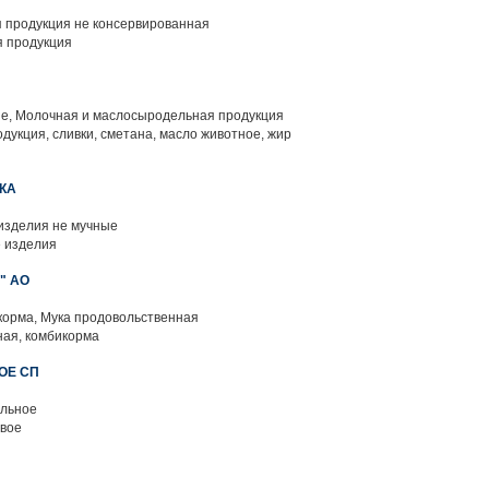
 продукция не консервированная
 продукция
, Молочная и маслосыродельная продукция
дукция, сливки, сметана, масло животное, жир
КА
изделия не мучные
 изделия
" АО
корма, Мука продовольственная
ая, комбикорма
ОЕ СП
льное
вое