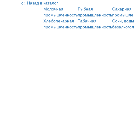
<< Назад в каталог
Молочная
Рыбная
Сахарная
промышленность
промышленность
промышле
Хлебопекарная
Табачная
Соки, воды
промышленность
промышленность
безалкого