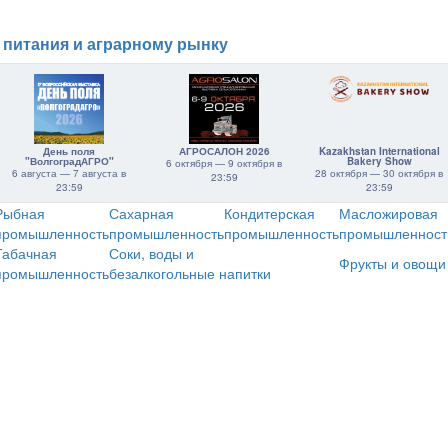
 питания и аграрному рынку
День поля
АГРОСАЛОН 2026
Kazakhstan International
"ВолгоградАГРО"
Bakery Show
6 октября — 9 октября в
6 августа — 7 августа в
28 октября — 30 октября в
23:59
23:59
23:59
Рыбная
Сахарная
Кондитерская
Масложировая
промышленность
промышленность
промышленность
промышленност
Табачная
Соки, воды и
Фрукты и овощи
промышленность
безалкогольные напитки