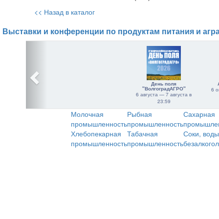
<< Назад в каталог
Выставки и конференции по продуктам питания и агр
День поля
"ВолгоградАГРО"
6 о
6 августа — 7 августа в
23:59
Молочная
Рыбная
Сахарная
промышленность
промышленность
промышле
Хлебопекарная
Табачная
Соки, воды
промышленность
промышленность
безалкого