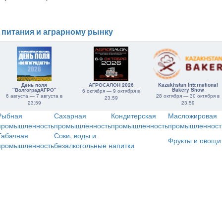
 питания и аграрному рынку
День поля
АГРОСАЛОН 2026
Kazakhstan International
"ВолгоградАГРО"
Bakery Show
6 октября — 9 октября в
6 августа — 7 августа в
28 октября — 30 октября в
23:59
23:59
23:59
Рыбная
Сахарная
Кондитерская
Масложировая
промышленность
промышленность
промышленность
промышленност
Табачная
Соки, воды и
Фрукты и овощи
промышленность
безалкогольные напитки