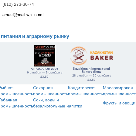
(812) 273-30-74
 питания и аграрному рынку
АГРОСАЛОН 2026
Kazakhstan International
Bakery Show
6 октября — 9 октября в
28 октября — 30 октября в
23:59
23:59
Рыбная
Сахарная
Кондитерская
Масложировая
промышленность
промышленность
промышленность
промышленност
Табачная
Соки, воды и
Фрукты и овощи
промышленность
безалкогольные напитки