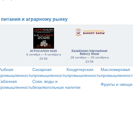
 питания и аграрному рынку
АГРОСАЛОН 2026
Kazakhstan International
Bakery Show
6 октября — 9 октября в
28 октября — 30 октября в
23:59
23:59
Рыбная
Сахарная
Кондитерская
Масложировая
промышленность
промышленность
промышленность
промышленност
Табачная
Соки, воды и
Фрукты и овощи
промышленность
безалкогольные напитки