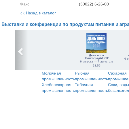
Факс:
(39022) 6-26-00
<< Назад в каталог
Выставки и конференции по продуктам питания и агр
День поля
"ВолгоградАГРО"
6 о
6 августа — 7 августа в
23:59
Молочная
Рыбная
Сахарная
промышленность
промышленность
промышле
Хлебопекарная
Табачная
Соки, воды
промышленность
промышленность
безалкого