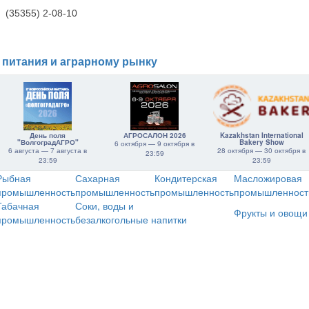
(35355) 2-08-10
 питания и аграрному рынку
День поля
АГРОСАЛОН 2026
Kazakhstan International
"ВолгоградАГРО"
Bakery Show
6 октября — 9 октября в
6 августа — 7 августа в
28 октября — 30 октября в
23:59
23:59
23:59
Рыбная
Сахарная
Кондитерская
Масложировая
промышленность
промышленность
промышленность
промышленност
Табачная
Соки, воды и
Фрукты и овощи
промышленность
безалкогольные напитки