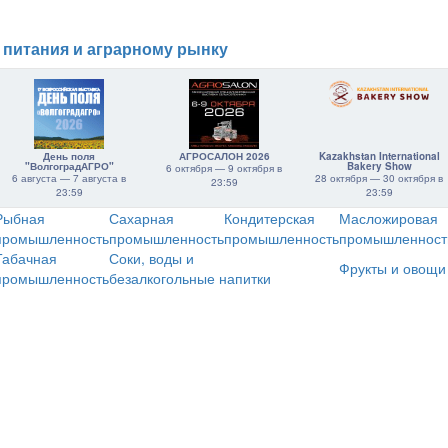
 питания и аграрному рынку
День поля
АГРОСАЛОН 2026
Kazakhstan International
"ВолгоградАГРО"
Bakery Show
6 октября — 9 октября в
6 августа — 7 августа в
28 октября — 30 октября в
23:59
23:59
23:59
Рыбная
Сахарная
Кондитерская
Масложировая
промышленность
промышленность
промышленность
промышленност
Табачная
Соки, воды и
Фрукты и овощи
промышленность
безалкогольные напитки