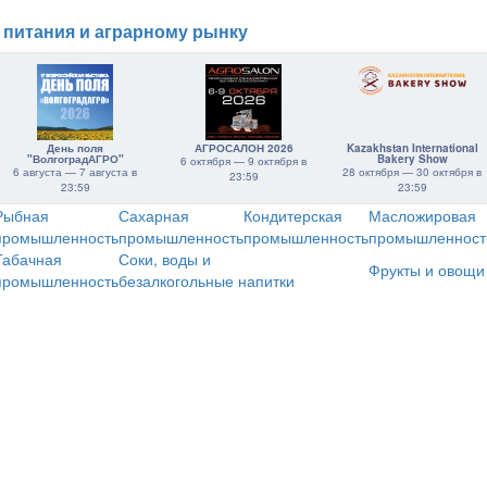
 питания и аграрному рынку
День поля
АГРОСАЛОН 2026
Kazakhstan International
"ВолгоградАГРО"
Bakery Show
6 октября — 9 октября в
6 августа — 7 августа в
28 октября — 30 октября в
23:59
23:59
23:59
Рыбная
Сахарная
Кондитерская
Масложировая
промышленность
промышленность
промышленность
промышленност
Табачная
Соки, воды и
Фрукты и овощи
промышленность
безалкогольные напитки