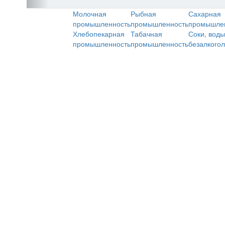
Молочная
Рыбная
Сахарная
промышленность
промышленность
промышле
Хлебопекарная
Табачная
Соки, воды
промышленность
промышленность
безалкого