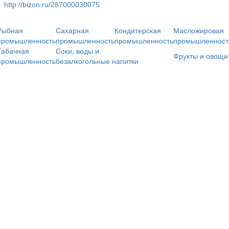
http://bizon.ru/287000030075
Рыбная
Сахарная
Кондитерская
Масложировая
промышленность
промышленность
промышленность
промышленност
Табачная
Соки, воды и
Фрукты и овощи
промышленность
безалкогольные напитки