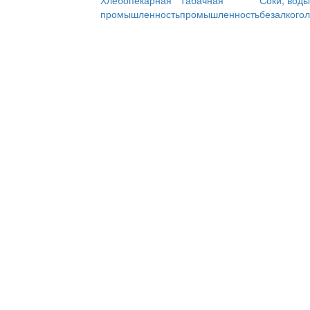
Хлебопекарная
Табачная
Соки, воды
промышленность
промышленность
безалкого