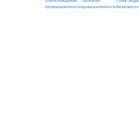
Хлебопекарная
Табачная
Соки, воды
промышленность
промышленность
безалкого