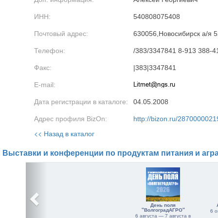
ИНН:
540808075408
Почтовый адрес:
630056,Новосибирск а/я 5
Телефон:
/383/3347841 8-913 388-4
Факс:
|383|3347841
E-mail:
Дата регистрации в каталоге:
04.05.2008
Адрес профиля BizOn:
http://bizon.ru/2870000021
<< Назад в каталог
Выставки и конференции по продуктам питания и агр
День поля
"ВолгоградАГРО"
6 о
6 августа — 7 августа в