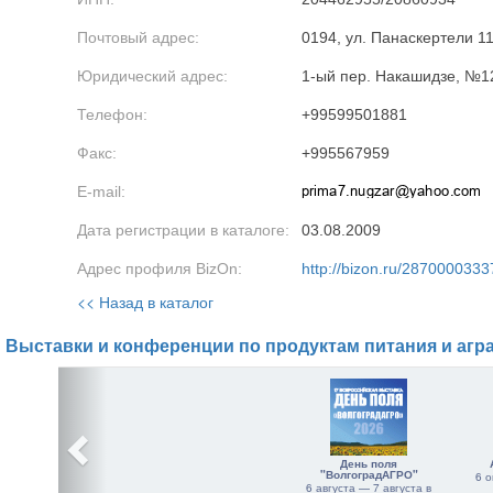
Почтовый адрес:
0194, ул. Панаскертели 11
Юридический адрес:
1-ый пер. Накашидзе, №12
Телефон:
+99599501881
Факс:
+995567959
E-mail:
Дата регистрации в каталоге:
03.08.2009
Адрес профиля BizOn:
http://bizon.ru/2870000333
<< Назад в каталог
Выставки и конференции по продуктам питания и агр
День поля
"ВолгоградАГРО"
6 о
6 августа — 7 августа в