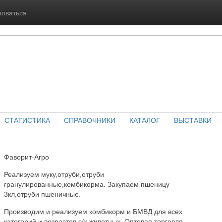
роваться
СТАТИСТИКА
СПРАВОЧНИКИ
КАТАЛОГ
ВЫСТАВКИ
Фаворит-Агро
Реализуем муку,отруби,отруби
гранулированные,комбикорма. Закупаем пшеницу
3кл,отруби пшеничные.
Производим и реализуем комбикорм и БМВД для всех
категорий и возрастов с/х животных. Оптовая торговля