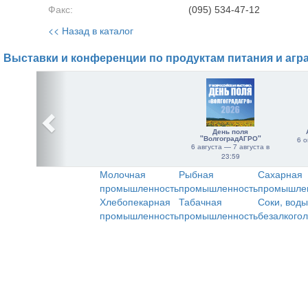
Факс:
(095) 534-47-12
<< Назад в каталог
Выставки и конференции по продуктам питания и агр
День поля
"ВолгоградАГРО"
6 о
6 августа — 7 августа в
23:59
Молочная
Рыбная
Сахарная
промышленность
промышленность
промышле
Хлебопекарная
Табачная
Соки, воды
промышленность
промышленность
безалкого