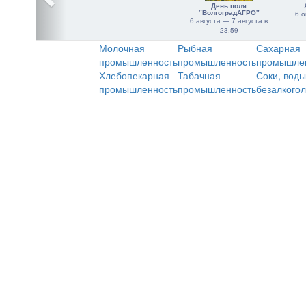
День поля
"ВолгоградАГРО"
6 о
6 августа — 7 августа в
23:59
Молочная
Рыбная
Сахарная
промышленность
промышленность
промышле
Хлебопекарная
Табачная
Соки, воды
промышленность
промышленность
безалкого