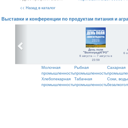
<< Назад в каталог
Выставки и конференции по продуктам питания и агр
День поля
"ВолгоградАГРО"
6 о
6 августа — 7 августа в
23:59
Молочная
Рыбная
Сахарная
промышленность
промышленность
промышле
Хлебопекарная
Табачная
Соки, воды
промышленность
промышленность
безалкого