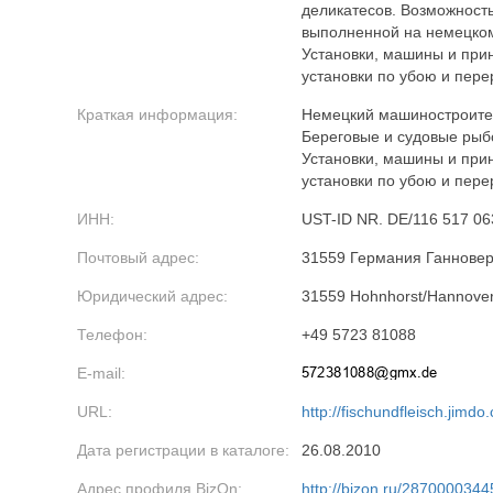
деликатесов. Возможность
выполненной на немецком
Установки, машины и при
установки по убою и пере
Краткая информация:
Немецкий машиностроите
Береговые и судовые рыб
Установки, машины и при
установки по убою и пере
ИНН:
UST-ID NR. DE/116 517 06
Почтовый адрес:
31559 Германия Ганновер,
Юридический адрес:
31559 Hohnhorst/Hannover,
Телефон:
+49 5723 81088
E-mail:
URL:
http://fischundfleisch.jimdo
Дата регистрации в каталоге:
26.08.2010
Адрес профиля BizOn:
http://bizon.ru/2870000344