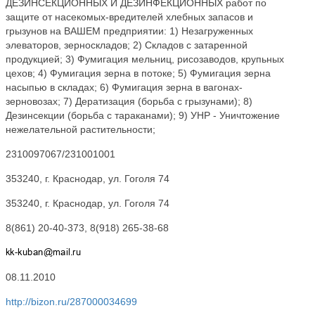
ДЕЗИНСЕКЦИОННЫХ И ДЕЗИНФЕКЦИОННЫХ работ по
защите от насекомых-вредителей хлебных запасов и
грызунов на ВАШЕМ предприятии: 1) Незагруженных
элеваторов, зерноскладов; 2) Складов с затаренной
продукцией; 3) Фумигация мельниц, рисозаводов, крупьных
цехов; 4) Фумигация зерна в потоке; 5) Фумигация зерна
насыпью в складах; 6) Фумигация зерна в вагонах-
зерновозах; 7) Дератизация (борьба с грызунами); 8)
Дезинсекции (борьба с тараканами); 9) УНР - Уничтожение
нежелательной растительности;
2310097067/231001001
353240, г. Краснодар, ул. Гоголя 74
353240, г. Краснодар, ул. Гоголя 74
8(861) 20-40-373, 8(918) 265-38-68
08.11.2010
http://bizon.ru/287000034699