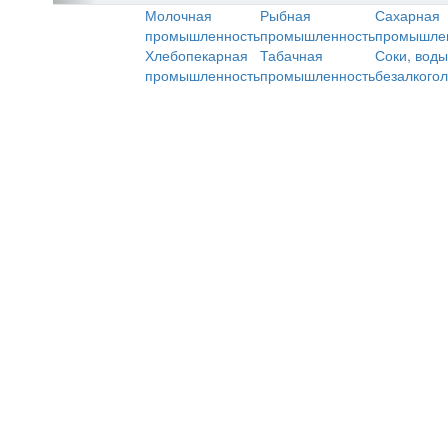
Молочная
Рыбная
Сахарная
промышленность
промышленность
промышле
Хлебопекарная
Табачная
Соки, воды
промышленность
промышленность
безалкого