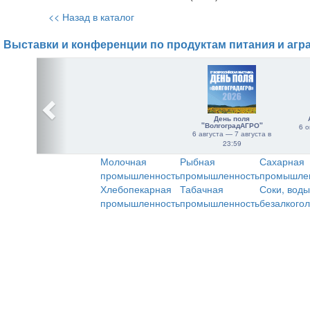
<< Назад в каталог
Выставки и конференции по продуктам питания и агр
День поля
"ВолгоградАГРО"
6 о
6 августа — 7 августа в
23:59
Молочная
Рыбная
Сахарная
промышленность
промышленность
промышле
Хлебопекарная
Табачная
Соки, воды
промышленность
промышленность
безалкого