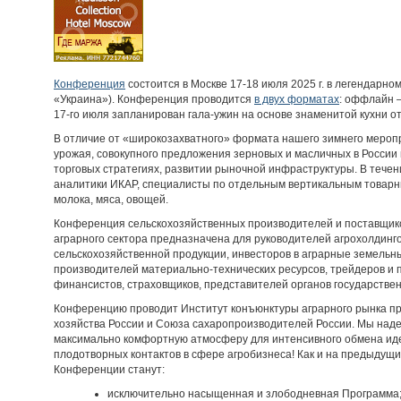
Конференция
состоится в Москве 17-18 июля 2025 г. в легендарном
«Украина»). Конференция проводится
в двух форматах
: оффлайн 
17-го июля запланирован гала-ужин на основе знаменитой кухни о
В отличие от «широкозахватного» формата нашего зимнего мероп
урожая, совокупного предложения зерновых и масличных в России и
торговых стратегиях, развитии рыночной инфраструктуры. В течен
аналитики ИКАР, специалисты по отдельным вертикальным товар
молока, мяса, овощей.
Конференция сельскохозяйственных производителей и поставщиков
аграрного сектора предназначена для руководителей агрохолдинг
сельскохозяйственной продукции, инвесторов в аграрные земельн
производителей материально-технических ресурсов, трейдеров и 
финансистов, страховщиков, представителей органов государствен
Конференцию проводит Институт конъюнктуры аграрного рынка пр
хозяйства России и Союза сахаропроизводителей России. Мы надее
максимально комфортную атмосферу для интенсивного обмена ид
плодотворных контактов в сфере агробизнеса! Как и на предыдущ
Конференции станут:
исключительно насыщенная и злободневная Программа