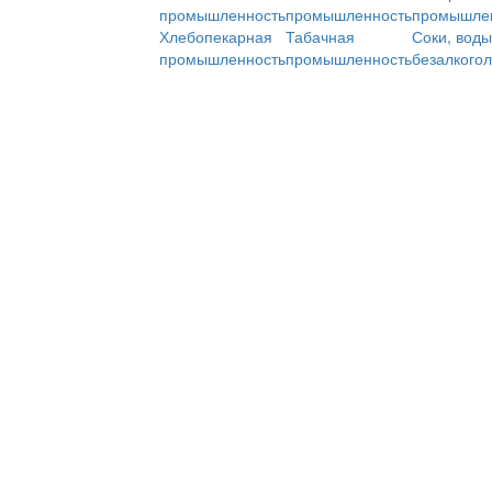
промышленность
промышленность
промышле
Хлебопекарная
Табачная
Соки, воды
промышленность
промышленность
безалкого