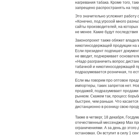
нагревания табака. Кроме того, та
запрещено распространять на терр
Это значительно усложнит работу о
«Конечно, под угрозой много разны
сайты производителей, на которых 
не менее. Какие будут последствия 
Законопроект также обяжет владел
никотинсодержащей продукции на и
Если президент подпишет документ,
не вводит, подчеркивает основател
«Надо разграничить вопрос дистан
табачной и никотиносодержащей пр
подразумевается розничная, то ес
Если мы говорим про оптовое пред
импортеры, таких запретов нет. Н
продажей, подразумевает продажи 
рынком. Скажем так, процесс борьб
быстрее, чем раньше. Что касается
дистанционно в розницу свою прод
Также в четверг, 18 декабря, Госд
отечественный мессенджер Max при 
ограничениями. А за день до этого
остановках. Он вступит в силу 1 сен