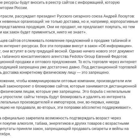
кие ресурсы будут вносить в реестр сайтов с информацией, которую
итории России.
трасли, рассуждает президент Русского сигарного союза Андрей Лоскутов:
х невинных организаций: не только доставка, но и, например, корпоративные
представлена продукция. Они не продают, не предлагают покупать, но тем
и как закон будет применяться, никто не знает».
ьцев сайтов отслеживать появление предложений о продаже табачной и
х интернет-ресурсах. Все эти поправки внесут в закон «Об информации».
 они вступят в силу грядущей весной. Однако ничего нового этот документ
ь табачного консалтингового агентства Fedotov Group Евгений Федотов:
ционной продажи и оптового предложения. То есть торговля через интернет
одукцией запрещена уже достаточно давно. Под дистанционной торговлей
ть доставка конкретному физическому лицу — это запрещено.
ложение, чтобы коммуницировали оптовые компании, производители или
овый законопроект о блокировке сайтов, которые занимаются дистанционной
физическим лицам, которые уже запрещены. Это борьба с нелегальным
ы упростили: сайты теперь будут блокировать и удалять из интернета
 легальных производителей и импортеров, они, во-первых, никогда
укцию не продавали, во-вторых, эти поправки абсолютно поддерживают».
ума официально закрепила возможность подтверждать возраст через
покупке алкоголя, табака, энергетиков и других товаров с возрастными
 депутаты приняли закон, запрещающий продавать сигареты и вейпы на
тября.