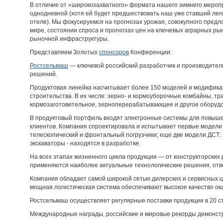
В отличие от «широкозахватного» формата нашего зимнего мероп
однодневной (хотя ей будет предшествовать наш уже ставший ле
отеле). Мы фокусируемся на прогнозах урожая, совокупного предл
мире, состоянии спроса и прогнозах цен на ключевых аграрных рын
рыночной инфраструктуры.
Представляем Золотых
спонсоров
Конференции:
Ростсельмаш
— ключевой российский разработчик и производител
решений.
Продуктовая линейка насчитывает более 150 моделей и модифика
строительства. В их числе: зерно- и кормоуборочные комбайны, тр
кормозаготовительное, зерноперерабатывающее и другое оборуд
В продуктовый портфель входят электронные системы для повыш
клиентов. Компания спроектировала и испытывает первые модели
телескопический и фронтальный погрузчики; еще две модели ДСТ: 
экскаваторы - находятся в разработке.
На всех этапах жизненного цикла продукции — от конструкторских
применяются наиболее актуальные технологические решения, отв
Компания обладает самой широкой сетью дилерских и сервисных ц
мощная логистическая система обеспечивают высокое качество ок
Ростсельмаш осуществляет регулярные поставки продукции в 20 с
Международные награды, российские и мировые рекорды демонст