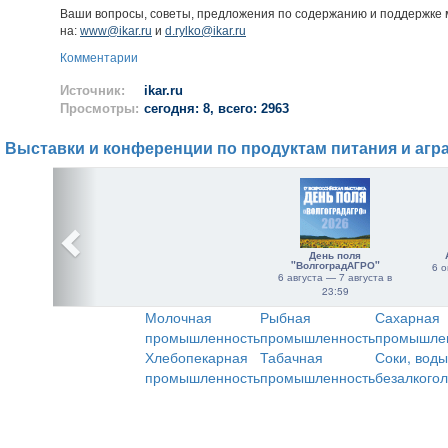
Ваши вопросы, советы, предложения по содержанию и поддержке 
на:
www@ikar.ru
и
d.rylko@ikar.ru
Комментарии
Источник:
ikar.ru
Просмотры:
сегодня: 8, всего: 2963
Выставки и конференции по продуктам питания и агр
День поля
"ВолгоградАГРО"
6 о
6 августа — 7 августа в
23:59
Молочная
Рыбная
Сахарная
промышленность
промышленность
промышле
Хлебопекарная
Табачная
Соки, воды
промышленность
промышленность
безалкого