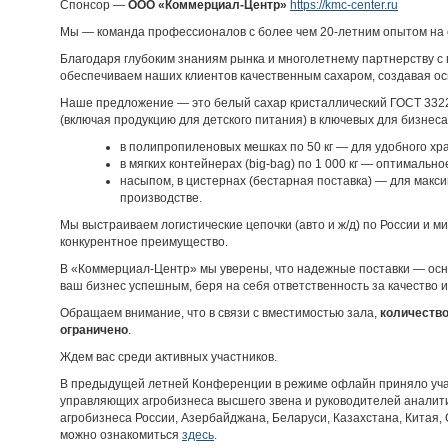
Спонсор —
ООО «Коммерциал-Центр»
https://kmc-center.ru
Мы — команда профессионалов с более чем 20-летним опытом на 
Благодаря глубоким знаниям рынка и многолетнему партнерству 
обеспечиваем наших клиентов качественным сахаром, создавая ос
Наше предложение — это белый сахар кристаллический ГОСТ 33222
(включая продукцию для детского питания) в ключевых для бизнес
в полипропиленовых мешках по 50 кг — для удобного хра
в мягких контейнерах (big-bag) по 1 000 кг — оптималь
насыпом, в цистернах (бестарная поставка) — для макс
производстве.
Мы выстраиваем логистические цепочки (авто и ж/д) по России и ми
конкурентное преимущество.
В «Коммерциал-Центр» мы уверены, что надежные поставки — ос
ваш бизнес успешным, беря на себя ответственность за качество и
Обращаем внимание, что в связи с вместимостью зала,
количество
ограничено
.
Ждем вас среди активных участников.
В предыдущей летней Конференции в режиме офлайн приняло уча
управляющих агробизнеса высшего звена и руководителей аналит
агробизнеса России, Азербайджана, Беларуси, Казахстана, Китая
можно ознакомиться
здесь
.