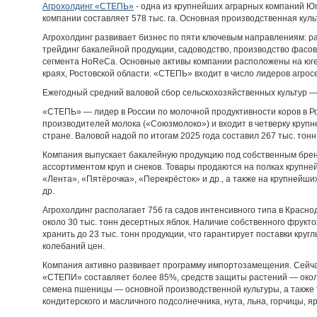
Агрохолдинг «СТЕПЬ»
- одна из крупнейших аграрных компаний Ю
компании составляет 578 тыс. га. Основная производственная кул
Агрохолдинг развивает бизнес по пяти ключевым направлениям: р
трейдинг бакалейной продукции, садоводство, производство фасо
сегмента HoReCa. Основные активы компании расположены на юге 
краях, Ростовской области. «СТЕПЬ» входит в число лидеров агро
Ежегодный средний валовой сбор сельскохозяйственных культур — 
«СТЕПЬ» — лидер в России по молочной продуктивности коров в Р
производителей молока («Союзмолоко») и входит в четверку круп
стране. Валовой надой по итогам 2025 года составил 267 тыс. тонн 
Компания выпускает бакалейную продукцию под собственным бре
ассортиментом круп и снеков. Товары продаются на полках крупне
«Лента», «Пятёрочка», «Перекрёсток» и др., а также на крупнейш
др.
Агрохолдинг располагает 756 га садов интенсивного типа в Красн
около 30 тыс. тонн десертных яблок. Наличие собственного фрукт
хранить до 23 тыс. тонн продукции, что гарантирует поставки круг
колебаний цен.
Компания активно развивает программу импортозамещения. Сейчас
«СТЕПИ» составляет более 85%, средств защиты растений — око
семена пшеницы — основной производственной культуры, а также 
кондитерского и масличного подсолнечника, нута, льна, горчицы, я