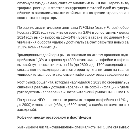
околонулевую динамику, считают аналитики INFOLine. Пережить год
трафика, рост цен и жесткая конкуренция с готовой едой из суперм
общепита оказались самыми стойкими, как на кризис отреагировал
спасаются рестораторы
По оценке аналитического агентства INFOLine (есть у Forbes), об
России в 2025 году увеличился всего на 2,6% в сопоставимых ценах 
2024 году рынок вырос на 12—14%). Всего в стране, по данным NF
увеличения оборота удалось достигнуть за счет открытия новых зав
15,3% номинальных цен.
Традиционные драйверы рынка показали по итогам прошлого года
прибавила 1,3% и выросла до 4800 точек, «мини-кофейни и кофе-п
высокой кухни сократились на 1% (до 2800 и до 1700 заведений с
составляют не входящие в эти категории пункты питания на транспо
университетах, просто столовые и кафе в досуговых заведениях вр
Рост рынка общепита, который наблюдался с 2023 по середину 20
снижения реальных доходов населения, высокой инфляции и увели
руководитель направления «Потребительский рынок» INFOLine Св
По данным INFOLine, все-таки росли категории «кофейни» (+12%, д
до 2900) и «пекарни» (+3%, до 6500 точек), а наиболее заметно с
заведений).
Кофейня между рестораном и фастфудом
Уменьшение числа «суши-шопов» специалисты INFOLine связывают 