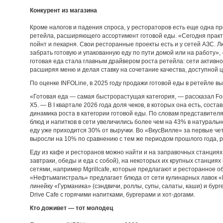
Конкурент из магазина
Кроме налогов и падения спроса, у рестораторов есть еще одна п
ретейла, расширяющего ассортимент готовой еды. «Сегодня практи
пойнт и пекарня. Свои ресторанные проекты есть и у сетей АЗС. Л
забрать готовую и упакованную еду по пути домой или на работу»,
готовая еда стала главным драйвером роста ретейла: сети активн
расширяя меню и делая ставку на сочетание качества, доступной ц
По оценке INFOLine, в 2025 году продажи готовой еды в ретейле вы
«Готовая еда — самая быстрорастущая категория, — рассказал Fo
Х5. — В I квартале 2026 года доля чеков, в которых она есть, сост
динамика роста в категории готовой еды. По словам представителя
блюд и напитков в сети увеличились более чем на 43% в натуральн
еду уже приходится 30% от выручки. Во «ВкусВилле» за первые че
выросли на 10% по сравнению с тем же периодом прошлого года, р
Еду из кафе и ресторанов можно найти и на заправочных станциях.
завтраки, обеды и еда с собой), на некоторых их крупных станция
сетями, например Mgrillcafe, которые предлагают и ресторанное о
«Нефтьмагистраль» предлагает блюда от сети кулинарных лавок «
линейку «Гурманика» (сэндвичи, роллы, супы, салаты, каши) и бу
Drive Cafe с горячими напитками, бургерами и хот-догами.
Кто доживет — тот молодец