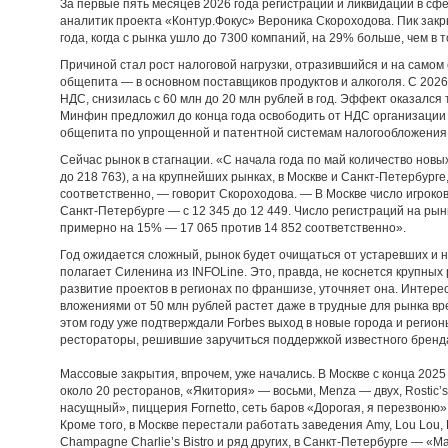
За первые пять месяцев 2026 года регистрации и ликвидации в с
аналитик проекта «Контур.Фокус» Вероника Скороходова. Пик зак
года, когда с рынка ушло до 7300 компаний, на 29% больше, чем в 
Причиной стал рост налоговой нагрузки, отразившийся и на самом 
общепита — в основном поставщиков продуктов и алкоголя. С 202
НДС, снизилась с 60 млн до 20 млн рублей в год. Эффект оказался 
Минфин предложил до конца года освободить от НДС организации
общепита по упрощенной и патентной системам налогообложения
Сейчас рынок в стагнации. «С начала года по май количество новы
до 218 763), а на крупнейших рынках, в Москве и Санкт-Петербург
соответственно, — говорит Скороходова. — В Москве число игроков 
Санкт-Петербурге — с 12 345 до 12 449. Число регистраций на ры
примерно на 15% — 17 065 против 14 852 соответственно».
Год ожидается сложный, рынок будет очищаться от устаревших и 
полагает Силенина из INFOLine. Это, правда, не коснется крупны
развитие проектов в регионах по франшизе, уточняет она. Интере
вложениями от 50 млн рублей растет даже в трудные для рынка врем
этом году уже подтверждали Forbes выход в новые города и регион
рестораторы, решившие заручиться поддержкой известного бренд
Массовые закрытия, впрочем, уже начались. В Москве с конца 202
около 20 ресторанов, «Якитория» — восьми, Menza — двух, Rostic’
насущный», пиццерия Fornetto, сеть баров «Дорогая, я перезвоню»
Кроме того, в Москве перестали работать заведения Amy, Lou Lou, Fo
Champagne Charlie’s Bistro и ряд других, в Санкт-Петербурге — «Ма