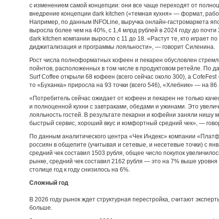
с изменением самой концепции: они все чаще переходят от полноц
внедрение концепции dark kitchen («темная кухня» — формат, раб
Например, по данным INFOLine, выручка онлайн-гастромаркета япон
выросла более чем на 40%, с 1,4 млрд рублей в 2024 году до почти 
dark kitchen компании выросло с 11 до 18. «Растут те, кто играет 
диджитализация и программы лояльности», — говорит Силенина.
Рост числа полноформатных кофеен и пекарен обусловлен стремл
пойнтов, расположенных в том числе в продуктовом ретейле. По дан
Surf Coffee открыли 68 кофеен (всего сейчас около 300), а CofeFest 
то «Буханка» приросла на 93 точки (всего 546), «Хлебник» — на 86 (
«Потребитель сейчас ожидает от кофеен и пекарен не только каче
и полноценной кухни с завтраками, обедами и ужинами. Это увел
лояльность гостей. В результате пекарни и кофейни заняли нишу
быстрый сервис, хороший вкус и комфортный средний чек», — гов
По данным аналитического центра «Чек Индекс» компании «Плат
россиян в общепите (учитывая и сетевые, и несетевые точки) с ян
средний чек составил 1503 рубля, общее число покупок увеличилось
рынке, средний чек составил 2162 рубля — это на 7% выше уровня 
столице год к году снизилось на 6%.
Сложный год
В 2026 году рынок ждет структурная перестройка, считают эксперт
больше.