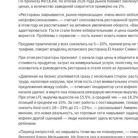
По прогнозу INFOLine, по итогам 2026 года рынок покажет околон
ценах, а количество заведений сократится примерно на 2%.
«Рестораны закрываются, рынок перенасыщен: очень много небол
непрофессионалами», — считает сооснователь ресторанной групп
в этом году не рассчитывает на активное увеличение оборота. «В
адаптироваться. Гости стали более избирательными, и цена ошибк
вернется. Проблемы с сервисом — гость начнет искать новое мест
Продажи практически у всех снизились на 5—20%, причем речь не то
трафике, говорит владелец испанского ресторана El Asador Семен
При этом рестораторы признают: с начала года цены в общепите 
стоимость продуктов, затрат на коммунальные услуги, логистику,
основатель и руководитель ресторана и отеля roomi из Архангельс
«Давление на бизнес усиливается сразу с нескольких сторон: раст
труда, налоговая нагрузка, при этом гость стал внимательнее отно
предложения между собой», — отмечает гендиректор сети кофеен «
начала удачно: в марте она показала рекордную месячную выручку
При этом LFL-выручка выросла на 15,5%, а средний чек — на 18,3%
позиций в среднем на 10%. За счет работы с поставщиками, техка
снизить food cost с 28—29% до 21—23%», — рассказывает Амирян. 
мнению, это новая реальность, но торговые сети закрывают задачу
кофеен другой сценарий — люди назначают здесь встречи, приходя
ребенком.
«Период непростой, но закрывать точки мы не планируем», — гово
Bergamot Алена Мельникова. Не боится она и конкуренции с готов