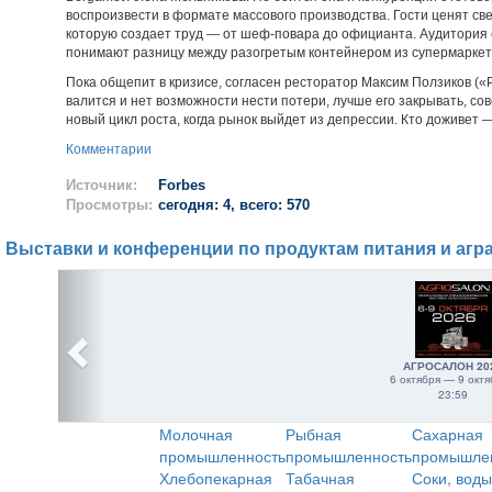
воспроизвести в формате массового производства. Гости ценят св
которую создает труд — от шеф-повара до официанта. Аудитория с
понимают разницу между разогретым контейнером из супермаркет
Пока общепит в кризисе, согласен ресторатор Максим Ползиков («Р
валится и нет возможности нести потери, лучше его закрывать, сов
новый цикл роста, когда рынок выйдет из депрессии. Кто доживет 
Комментарии
Источник:
Forbes
Просмотры:
сегодня: 4, всего: 570
Выставки и конференции по продуктам питания и агр
АГРОСАЛОН 20
6 октября — 9 октя
23:59
Молочная
Рыбная
Сахарная
промышленность
промышленность
промышле
Хлебопекарная
Табачная
Соки, воды