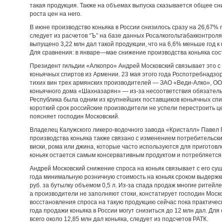
такая продукция. Также на объемах выпуска сказывается общее сн
роста цен на него.
В июне производство коньяка в России снизилось сразу на 26,67% год
следует из расчетов “Ъ” на базе данных Росалкогольтабакконтроля
выпущено 3,22 млн дал такой продукции, что на 6,6% меньше год к 
Для сравнения: в январе—мае снижение производства коньяка сос
Президент гильдии «Алкопро» Андрей Московский связывает это с 
коньячных спиртов из Армении. 23 мая этого года Роспотребнадзо
тихих вин трех армянских производителей — ЗАО «Веди-Алко», ОО
коньячного дома «Шахназарян» — из-за несоответствия обязательн
Республика была одним из крупнейших поставщиков коньячных спирт
короткий срок российские производители не успели перестроить це
поясняет господин Московский.
Владелец Калужского ликеро-водочного завода «Кристалл» Павел 
производства коньяка также связано с изменением потребительски
виски, рома или джина, которые часто используются для приготов
коньяк остается самым консервативным продуктом и потребляется
Андрей Московский снижение спроса на коньяк связывает с его с
года минимальную розничную стоимость на коньяк сроком выдержки
руб. за бутылку объемом 0,5 л. Из-за спада продаж многие ритейл
а производители не заполняют стоки, констатирует господин Моско
восстановления спроса на такую продукцию сейчас пока практическ
года продажи коньяка в России могут снизиться до 12 млн дал. Дл
всего около 12,85 млн дал коньяка, следует из подсчетов РАТК.