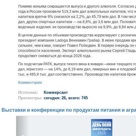
Помимо коньяка сокращается выпуск и другого алкоголя. Согласно 
года в России произвели 519,3 млн дал алкогольных напитков, что 
напитков крепче 9% снизился на 2,2%, до 45,79 млн дал. В том чис
дал, других спиртных напитков — на 8,8%, до 3,6 млн дал. Положи
водочные изделия: их производство выросло на 9,9%, до 8,84 млн 
В целом данные по объемам производства коррелируют с розничн
президент компании Ladoga Вениамин Грабар. В июне продажи кре
сильнее, чем в мае, говорит Павел Победкин. В первую очередь он
способности населения. Эксперт алкогольного рынка Сергей Глады
продолжит снижаться до конца 2026 года.
По подсчетам РАТК, выпуск тихого вина в январе—июне текущего год
дал, игристого — на 14%, до 6,19 млн дал, ликерных вин и плодово
тыс. и 485,9 тыс. дал соответственно. Производство напитков брож
Комментарии
Источник:
Коммерсант
Просмотры:
сегодня: 26, всего: 745
Выставки и конференции по продуктам питания и агр