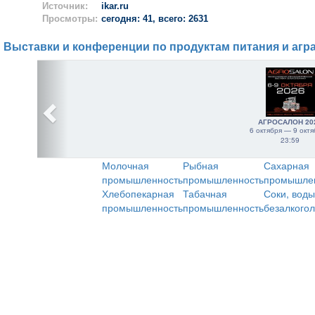
Источник:
ikar.ru
Просмотры:
сегодня: 41, всего: 2631
Выставки и конференции по продуктам питания и агр
АГРОСАЛОН 20
6 октября — 9 октя
23:59
Молочная
Рыбная
Сахарная
промышленность
промышленность
промышле
Хлебопекарная
Табачная
Соки, воды
промышленность
промышленность
безалкого