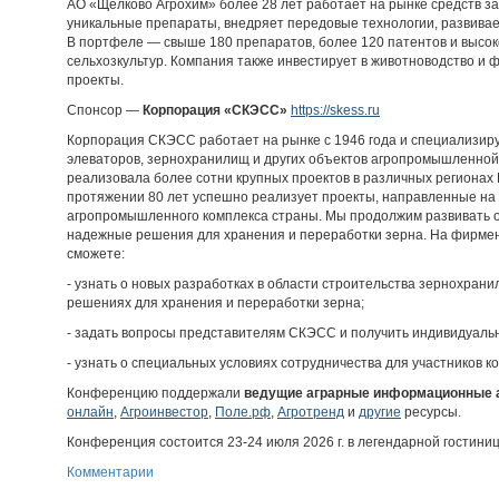
АО «Щёлково Агрохим» более 28 лет работает на рынке средств з
уникальные препараты, внедряет передовые технологии, развивае
В портфеле — свыше 180 препаратов, более 120 патентов и высо
сельхозкультур. Компания также инвестирует в животноводство и 
проекты.
Спонсор —
Корпорация «СКЭСС»
https://skess.ru
Корпорация СКЭСС работает на рынке с 1946 года и специализиру
элеваторов, зернохранилищ и других объектов агропромышленной
реализовала более сотни крупных проектов в различных регионах 
протяжении 80 лет успешно реализует проекты, направленные н
агропромышленного комплекса страны. Мы продолжим развивать о
надежные решения для хранения и переработки зерна. На фирме
сможете:
- узнать о новых разработках в области строительства зернохран
решениях для хранения и переработки зерна;
- задать вопросы представителям СКЭСС и получить индивидуаль
- узнать о специальных условиях сотрудничества для участников 
Конференцию поддержали
ведущие аграрные информационные 
онлайн
,
Агроинвестор
,
Поле.рф
,
Агротренд
и
другие
ресурсы.
Конференция состоится 23-24 июля 2026 г. в легендарной гостинице
Комментарии