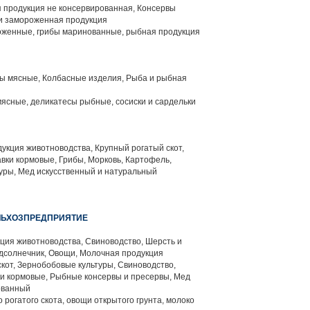
 продукция не консервированная, Консервы
и замороженная продукция
женные, грибы маринованные, рыбная продукция
 мясные, Колбасные изделия, Рыба и рыбная
ясные, деликатесы рыбные, сосиски и сардельки
кция животноводства, Крупный рогатый скот,
вки кормовые, Грибы, Морковь, Картофель,
уры, Мед искусственный и натуральный
ЕЛЬХОЗПРЕДПРИЯТИЕ
ция животноводства, Свиноводство, Шерсть и
дсолнечник, Овощи, Молочная продукция
кот, Зернобобовые культуры, Свиноводство,
ки кормовые, Рыбные консервы и пресервы, Мед
ованный
 рогатого скота, овощи открытого грунта, молоко