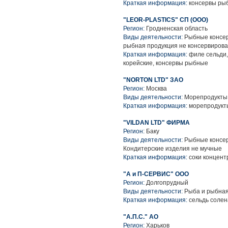
Краткая информация:
консервы ры
"LEOR-PLASTICS" СП (ООО)
Регион:
Гродненская область
Виды деятельности:
Рыбные консер
рыбная продукция не консервиров
Краткая информация:
филе сельди,
корейские, консервы рыбные
"NORTON LTD" ЗАО
Регион:
Москва
Виды деятельности:
Морепродукты 
Краткая информация:
морепродукт
"VILDAN LTD" ФИРМА
Регион:
Баку
Виды деятельности:
Рыбные консер
Кондитерские изделия не мучные
Краткая информация:
соки концент
"А и П-СЕРВИС" ООО
Регион:
Долгопрудный
Виды деятельности:
Рыба и рыбная
Краткая информация:
сельдь солен
"А.П.С." АО
Регион:
Харьков