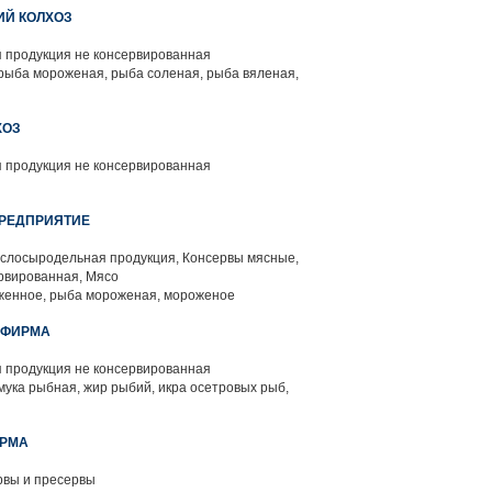
ИЙ КОЛХОЗ
 продукция не консервированная
рыба мороженая, рыба соленая, рыба вяленая,
ХОЗ
 продукция не консервированная
 ПРЕДПРИЯТИЕ
слосыродельная продукция, Консервы мясные,
рвированная, Мясо
женное, рыба мороженая, мороженое
" ФИРМА
 продукция не консервированная
мука рыбная, жир рыбий, икра осетровых рыб,
ИРМА
вы и пресервы