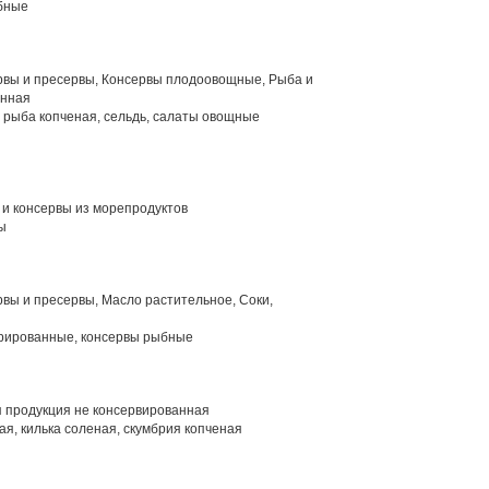
бные
вы и пресервы, Консервы плодоовощные, Рыба и
анная
 рыба копченая, сельдь, салаты овощные
и консервы из морепродуктов
ы
вы и пресервы, Масло растительное, Соки,
рированные, консервы рыбные
 продукция не консервированная
ая, килька соленая, скумбрия копченая