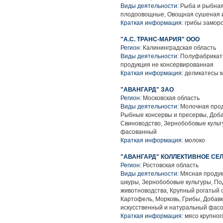
Виды деятельности:
Рыба и рыбная
плодоовощные, Овощная сушеная 
Краткая информация:
грибы заморо
"А.С. ТРАНС-МАРИЯ" ООО
Регион:
Калининградская область
Виды деятельности:
Полуфабрикаты
продукция не консервированная
Краткая информация:
деликатесы м
"АВАНГАРД" ЗАО
Регион:
Московская область
Виды деятельности:
Молочная проду
Рыбные консервы и пресервы, Доба
Свиноводство, Зернобобовые культ
фасованный
Краткая информация:
молоко
"АВАНГАРД" КОЛЛЕКТИВНОЕ С
Регион:
Ростовская область
Виды деятельности:
Мясная продук
шкуры, Зернобобовые культуры, По
животноводства, Крупный рогатый с
Картофель, Морковь, Грибы, Добав
искусственный и натуральный фас
Краткая информация:
мясо крупного